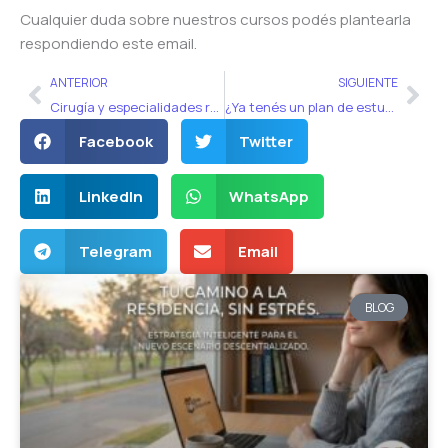
Cualquier duda sobre nuestros cursos podés plantearla
respondiendo este email.
Ant
Sig
ANTERIOR
SIGUIENTE
Cirugía y especialidades relacionadas
¿Ya tenés un plan de estudio para el examen de residencias?
Facebook
Twitter
LinkedIn
WhatsApp
Telegram
Email
BLOG