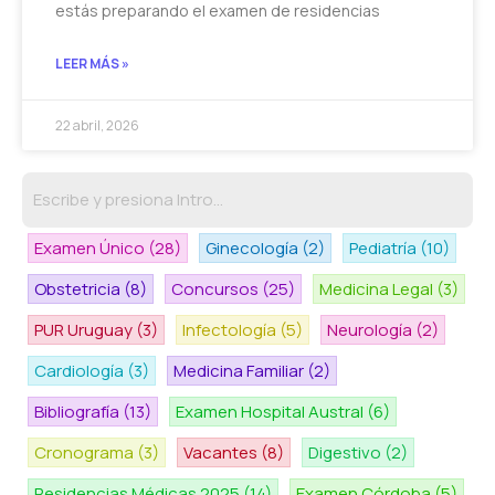
estás preparando el examen de residencias
LEER MÁS »
22 abril, 2026
Examen Único
(28)
Ginecología
(2)
Pediatría
(10)
Obstetricia
(8)
Concursos
(25)
Medicina Legal
(3)
PUR Uruguay
(3)
Infectología
(5)
Neurología
(2)
Cardiología
(3)
Medicina Familiar
(2)
Bibliografía
(13)
Examen Hospital Austral
(6)
Cronograma
(3)
Vacantes
(8)
Digestivo
(2)
Residencias Médicas 2025
(14)
Examen Córdoba
(5)