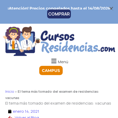
Ir
¡Atención!
Precios congelados hasta el 14/08/2026
al
COMPRAR
contenido
Menú
CAMPUS
Inicio
»
El tema más tomado del examen de residencias:
vacunas
El tema más tomado del examen de residencias: vacunas
enero 14, 2021
Volver al Blog