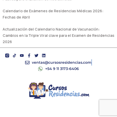
Calendario de Exámenes de Residencias Médicas 2026:
Fechas de Abril
Actualización del Calendario Nacional de Vacunación:
Cambios en la Triple Viral clave para el Examen de Residencias
2026
Y
F
T
L
o
a
w
i
u
c
i
n
ventas@cursosresidencias.com
t
e
t
k
+54 9 11 3173-6406
u
b
t
e
b
o
e
d
e
o
r
i
k
n
-
f