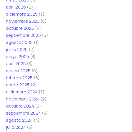
c
i
c
abril 2026
(2)
t
c
t
diciembre 2025
(3)
r
o
r
noviembre 2025
(5)
ó
e
ó
octubre 2025
(4)
n
l
n
septiembre 2025
(5)
i
e
i
agosto 2025
(1)
c
c
c
junio 2025
(2)
o
t
o
mayo 2025
(3)
*
r
abril 2025
(3)
ó
marzo 2025
(6)
n
febrero 2025
(6)
i
enero 2025
(2)
c
diciembre 2024
(3)
o
noviembre 2024
(2)
octubre 2024
(3)
septiembre 2024
(3)
agosto 2024
(4)
julio 2024
(3)