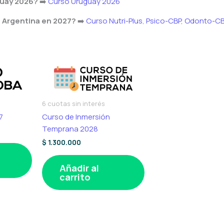
guay 2026?
➡️
Curso Uruguay 2026
n Argentina en 2027?
➡️
Curso Nutri-Plus
,
Psico-CBP
,
Odonto-CB
6 cuotas sin interés
7
Curso de Inmersión
Temprana 2028
$
1.300.000
Añadir al
carrito