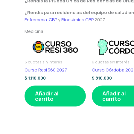
¿Rendís la Prueba Única de Residencias de Uru
¿Rendís para residencias del equipo de salud e
Enfermería-CBP
y
Bioquímica CBP
2027
Medicina
6 cuotas sin interés
6 cuotas sin interés
Curso Resi 360 2027
Curso Córdoba 202
$
1.110.000
$
810.000
Añadir al
Añadir al
carrito
carrito