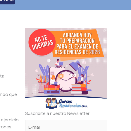
pta
iempo que
Suscribite a nuestro Newsletter
 ejercicio
C
e
e
rones.
o
l
l