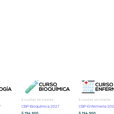
6 cuotas sin interés
6 cuotas sin interés
7
CBP-Bioquímica 2027
CBP-Enfermería 20
$
194.900
$
194.900