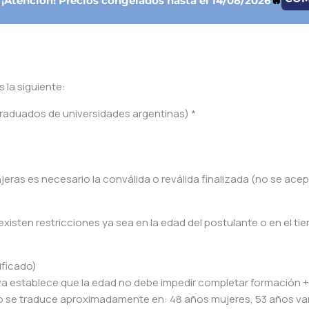

¡Atención!
Precios congelados hasta el 14/08/2026
🔥
 la siguiente:
graduados de universidades argentinas) *
eras es necesario la conválida o reválida finalizada (no se ace
xisten restricciones ya sea en la edad del postulante o en el t
ificado)
iva establece que la edad no debe impedir completar formación +
 esto se traduce aproximadamente en: 48 años mujeres, 53 años va