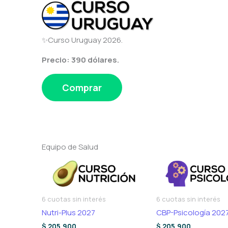
✨Curso Uruguay 2026.
Precio: 390 dólares.
Comprar
Equipo de Salud
6 cuotas sin interés
6 cuotas sin interés
Nutri-Plus 2027
CBP-Psicología 202
$
205.900
$
205.900