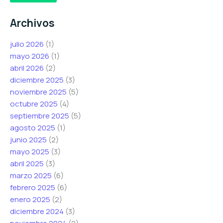
e
t
t
o
r
r
Archivos
e
ó
ó
l
n
n
julio 2026
(1)
e
i
i
mayo 2026
(1)
c
c
c
abril 2026
(2)
t
o
o
diciembre 2025
(3)
r
e
C
noviembre 2025
(5)
ó
l
o
octubre 2025
(4)
n
e
r
septiembre 2025
(5)
i
c
r
agosto 2025
(1)
c
t
e
junio 2025
(2)
o
r
o
mayo 2025
(3)
*
ó
abril 2025
(3)
n
marzo 2025
(6)
i
febrero 2025
(6)
c
enero 2025
(2)
o
diciembre 2024
(3)
C