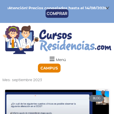
Ir
¡Atención!
Precios congelados hasta el 14/08/2026
al
COMPRAR
contenido
Menú
CAMPUS
Mes: septiembre 2023
BLOG