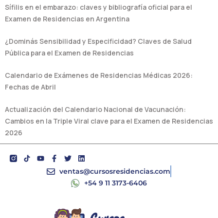
Sífilis en el embarazo: claves y bibliografía oficial para el
Examen de Residencias en Argentina
¿Dominás Sensibilidad y Especificidad? Claves de Salud
Pública para el Examen de Residencias
Calendario de Exámenes de Residencias Médicas 2026:
Fechas de Abril
Actualización del Calendario Nacional de Vacunación:
Cambios en la Triple Viral clave para el Examen de Residencias
2026
Y
F
T
L
o
a
w
i
u
c
i
n
ventas@cursosresidencias.com
t
e
t
k
+54 9 11 3173-6406
u
b
t
e
b
o
e
d
e
o
r
i
k
n
-