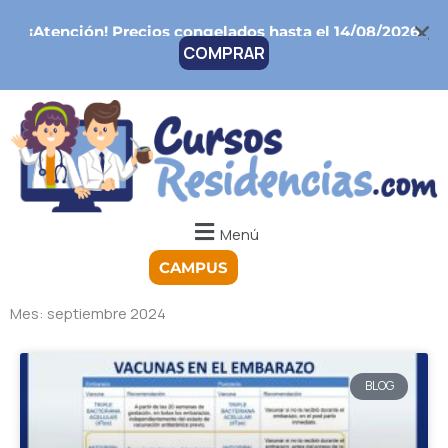
Ir
¡Atención!
Precios congelados hasta el 14/08/2026
al
COMPRAR
contenido
Menú
CAMPUS
Mes: septiembre 2024
BLOG