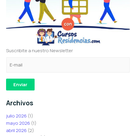
Suscribite a nuestro Newsletter
C
*
C
o
C
o
r
o
r
r
r
r
Enviar
e
r
e
o
e
o
Archivos
e
o
e
l
*
l
julio 2026
(1)
e
e
mayo 2026
(1)
c
c
abril 2026
(2)
t
t