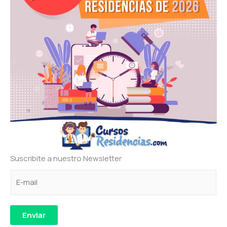
Suscribite a nuestro Newsletter
C
e
*
o
l
e
r
e
l
r
c
e
Enviar
e
t
c