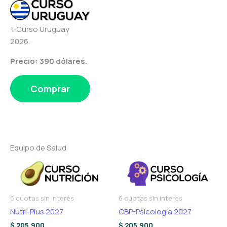
✨Curso Uruguay
2026.
Precio: 390 dólares.
Comprar
Equipo de Salud
6 cuotas sin interés
6 cuotas sin interés
Nutri-Plus 2027
CBP-Psicología 2027
$
205.900
$
205.900