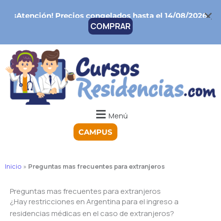
Ir
¡Atención!
Precios congelados hasta el 14/08/2026
al
COMPRAR
contenido
Menú
CAMPUS
Inicio
»
Preguntas mas frecuentes para extranjeros
Preguntas mas frecuentes para extranjeros
¿Hay restricciones en Argentina para el ingreso a
residencias médicas en el caso de extranjeros?