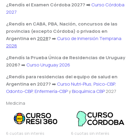
¿Rendís el Examen Córdoba 2027? ➡️
Curso Córdoba
2027
¿Rendís en CABA, PBA, Nación, concursos de las
provincias (excepto Córdoba) o privados en
Argentina en
2028
?
➡️
Curso de Inmersión Temprana
2028
¿Rendís la Prueba Única de Residencias de Uruguay
2026?
➡️
Curso Uruguay 2026
¿Rendís para residencias del equipo de salud en
Argentina en 2027?
➡️
Curso Nutri-Plus
,
Psico-CBP
,
Odonto-CBP
,
Enfermería-CBP
y
Bioquímica CBP
2027
Medicina
6 cuotas sin interés
6 cuotas sin interés