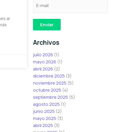
C
C
C
o
o
o
r
r
r
es al
r
r
r
Enviar
 más
e
e
e
o
o
o
Archivos
e
C
e
l
o
l
julio 2026
(1)
e
r
e
mayo 2026
(1)
c
r
c
abril 2026
(2)
t
e
t
diciembre 2025
(3)
r
o
r
noviembre 2025
(5)
ó
C
ó
octubre 2025
(4)
n
o
n
septiembre 2025
(5)
i
r
i
agosto 2025
(1)
c
r
c
junio 2025
(2)
o
e
o
mayo 2025
(3)
*
o
abril 2025
(3)