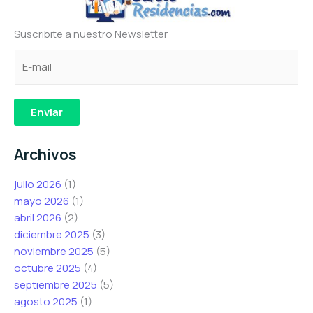
Suscribite a nuestro Newsletter
C
e
e
o
l
l
r
e
e
r
c
c
Enviar
e
t
t
o
r
r
Archivos
e
ó
ó
l
n
n
julio 2026
(1)
e
i
i
mayo 2026
(1)
c
c
c
abril 2026
(2)
t
o
o
diciembre 2025
(3)
r
*
C
noviembre 2025
(5)
ó
*
o
octubre 2025
(4)
n
r
septiembre 2025
(5)
i
r
agosto 2025
(1)
c
e