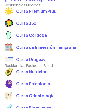
Residencias Médicas
Curso Premium Plus
Curso 360
Curso Córdoba
Curso de Inmersión Temprana
Curso Uruguay
Residencias Equipo de Salud
Curso Nutrición
Curso Psicología
Curso Odontología
Curso Bioquímica