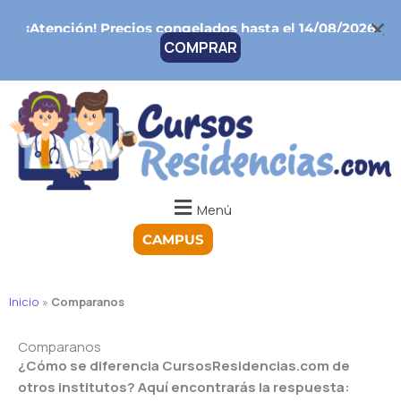
Ir
¡Atención!
Precios congelados hasta el 14/08/2026
al
COMPRAR
contenido
Menú
CAMPUS
Inicio
»
Comparanos
Comparanos
¿Cómo se diferencia CursosResidencias.com de
otros institutos? Aquí encontrarás la respuesta: