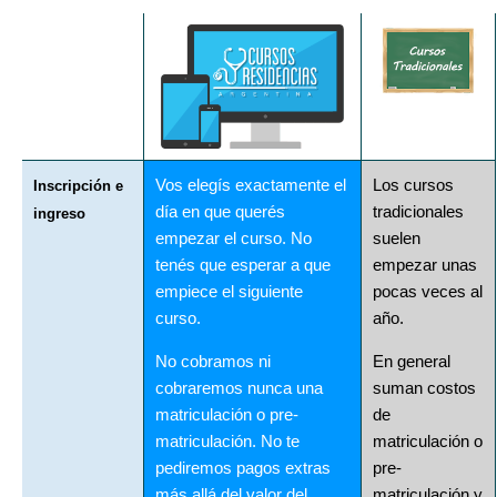
Vos elegís exactamente el
Los cursos
Inscripción e
día en que querés
tradicionales
ingreso
empezar el curso. No
suelen
tenés que esperar a que
empezar unas
empiece el siguiente
pocas veces al
curso.
año.
No cobramos ni
En general
cobraremos nunca una
suman costos
matriculación o pre-
de
matriculación. No te
matriculación o
pediremos pagos extras
pre-
más allá del valor del
matriculación y