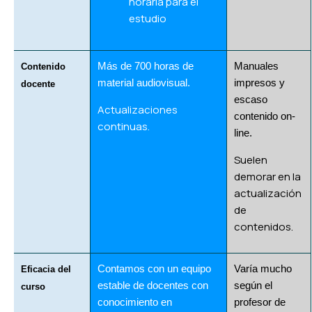
horaria para el
estudio
Más de 700 horas de
Manuales
Contenido
material audiovisual.
impresos y
docente
escaso
Actualizaciones
contenido on-
continuas.
line.
Suelen
demorar en la
actualización
de
contenidos.
Contamos con un equipo
Varía mucho
Eficacia del
estable de docentes con
según el
curso
conocimiento en
profesor de