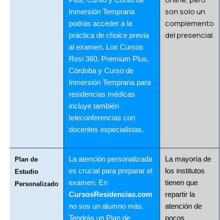
son solo un
Inmersión Temprana
complemento
podrás acceder a la
del presencial.
práctica de choice previa
al examen. Los Cursos
Resi 360, Premium Plus,
Córdoba y Curso de
Inmersión Temprana para
residencias médicas
incluye también
teleconferencias con
docentes especialistas.
La atención personalizada
La mayoría de
Plan de
es crucial para preparar el
los institutos
Estudio
examen. En
tienen que
Personalizado
CursosResidencias.com
repartir la
no sos un alumno más.
atención de
Tendrás un Plan de
pocos