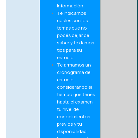
información
Te indicamos
cuáles son los
temas que no
podés dejar de
saber y te damos
tips para su
estudio
Te armamos un
cronograma de
estudio
considerando el
tiempo que tenés
hasta el examen,
tu nivel de
conocimientos
previos y tu
disponibilidad