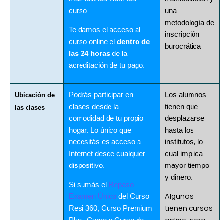
curso
una
metodología de
Te damos el acceso al
inscripción
curso online el
dentro de
burocrática
las 24 horas
de la
acreditación de tu pago.
Podrás participar en
Los alumnos
Ubicación de
clases desde la
tienen que
las clases
comodidad de tu propio
desplazarse
hogar. Lo único que
hasta los
necesitás es acceso a
institutos, lo
Internet desde cualquier
cual implica
dispositivo.
mayor tiempo
y dinero.
Si sumás el
Repaso
Algunos
Examen Único
del Curso
tienen cursos
Resi 360, Curso Premium
online, pero
Plus, Curso y Curso de