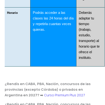
Podrás acceder a las
Deberás
Horario
clases las 24 horas del día
adaptar tu
y repetirla cuantas veces
tiempo
quieras.
(trabajo,
estudio,
transporte) al
horario que te
ofrece el
instituto.
¿Rendís en CABA, PBA, Nación, concursos de las
provincias (excepto Córdoba) o privados en
Argentina en 2027?
➡️
Curso Premium Plus 2027
¿Rendís en CABA, PBA, Nación, concursos de las