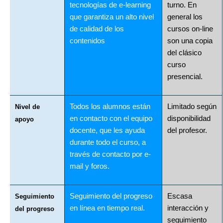
tecnologías de e-learning
turno. En
que garantiza un alto nivel
general los
de calidad de los
cursos on-line
contenidos
son una copia
del clásico
curso
presencial.
Todos los alumnos están
Limitado según
Nivel de
en contacto con el equipo
disponibilidad
apoyo
docente, que les ayuda
del profesor.
durante todo el curso, a
través de contacto por e-
mail y foros.
Seguimiento del progreso
Escasa
Seguimiento
en línea en tiempo real.
interacción y
del progreso
seguimiento