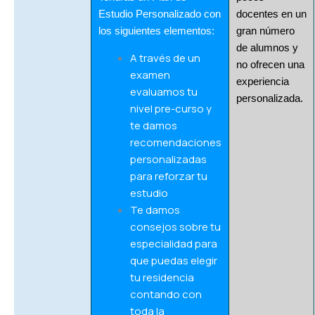
Estudio Personalizado con
docentes en un
los siguientes elementos:
gran número
de alumnos y
A través de un
no ofrecen una
examen
experiencia
evaluamos tu
personalizada.
nivel pre-curso y
te damos
recomendaciones
personalizadas
para reforzar tu
estudio
Te damos
consejos sobre tu
especialidad para
que puedas elegir
tu residencia
contando con
toda la