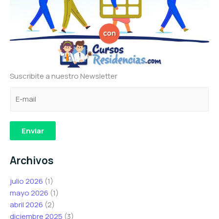
Suscribite a nuestro Newsletter
C
C
C
o
o
o
r
r
r
r
r
r
Enviar
e
e
e
o
o
o
Archivos
e
e
e
l
l
l
julio 2026
(1)
e
e
e
mayo 2026
(1)
c
c
c
abril 2026
(2)
t
t
t
diciembre 2025
(3)