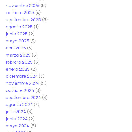
r
r
r
noviembre 2025
(5)
ó
ó
ó
octubre 2025
(4)
n
n
n
septiembre 2025
(5)
i
i
i
agosto 2025
(1)
c
c
c
junio 2025
(2)
o
o
o
mayo 2025
(3)
*
C
abril 2025
(3)
o
marzo 2025
(6)
r
febrero 2025
(6)
r
enero 2025
(2)
e
diciembre 2024
(3)
o
noviembre 2024
(2)
octubre 2024
(3)
septiembre 2024
(3)
agosto 2024
(4)
julio 2024
(3)
junio 2024
(2)
mayo 2024
(5)