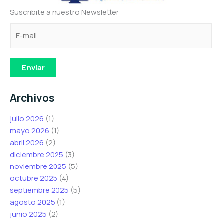
Suscribite a nuestro Newsletter
C
C
C
o
o
o
r
r
r
r
r
r
Enviar
e
e
e
o
o
o
Archivos
e
e
*
l
l
C
julio 2026
(1)
e
e
o
mayo 2026
(1)
c
c
r
abril 2026
(2)
t
t
r
diciembre 2025
(3)
r
r
e
noviembre 2025
(5)
ó
ó
o
octubre 2025
(4)
n
n
septiembre 2025
(5)
i
i
agosto 2025
(1)
c
c
junio 2025
(2)
o
o