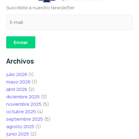
Suscribite a nuestro Newsletter
C
C
e
o
o
l
r
r
e
r
r
c
Enviar
e
e
t
o
o
r
Archivos
e
e
ó
l
l
n
julio 2026
(1)
e
e
i
mayo 2026
(1)
c
c
c
abril 2026
(2)
t
t
o
diciembre 2025
(3)
r
r
C
noviembre 2025
(5)
ó
ó
o
octubre 2025
(4)
n
n
r
septiembre 2025
(5)
i
i
r
agosto 2025
(1)
c
c
e
junio 2025
(2)
o
o
o