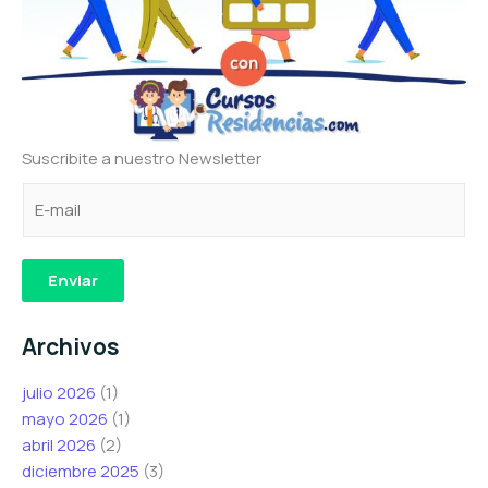
Suscribite a nuestro Newsletter
C
e
e
o
l
l
r
e
e
r
c
c
Enviar
e
t
t
o
r
r
Archivos
e
ó
ó
l
n
n
julio 2026
(1)
e
i
i
mayo 2026
(1)
c
c
c
abril 2026
(2)
t
o
o
diciembre 2025
(3)
r
C
C