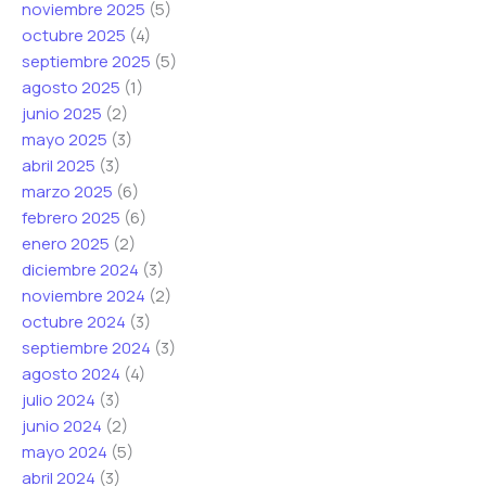
noviembre 2025
(5)
ó
o
o
octubre 2025
(4)
n
r
r
septiembre 2025
(5)
i
r
r
agosto 2025
(1)
c
e
e
junio 2025
(2)
o
o
o
mayo 2025
(3)
*
C
abril 2025
(3)
o
marzo 2025
(6)
r
febrero 2025
(6)
r
enero 2025
(2)
e
diciembre 2024
(3)
o
noviembre 2024
(2)
octubre 2024
(3)
septiembre 2024
(3)
agosto 2024
(4)
julio 2024
(3)
junio 2024
(2)
mayo 2024
(5)
abril 2024
(3)