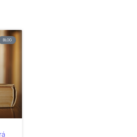
BLOG
rá