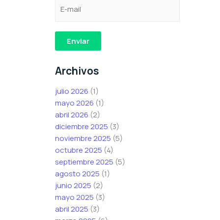
C
*
C
o
C
o
r
o
r
r
r
r
Enviar
e
r
e
o
e
o
Archivos
e
o
e
l
*
l
julio 2026
(1)
e
e
mayo 2026
(1)
c
c
abril 2026
(2)
t
t
diciembre 2025
(3)
r
r
noviembre 2025
(5)
ó
ó
octubre 2025
(4)
n
n
septiembre 2025
(5)
i
i
agosto 2025
(1)
c
c
junio 2025
(2)
o
o
mayo 2025
(3)
*
abril 2025
(3)