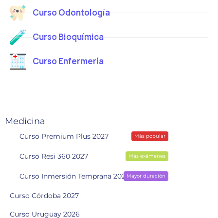
t
Curso Odontología
r
ó
Curso Bioquímica
n
i
Curso Enfermería
c
o
Medicina
Curso Premium Plus 2027
Más popular
Curso Resi 360 2027
Más exámenes
Curso Inmersión Temprana 2028
Mayor duración
Curso Córdoba 2027
Curso Uruguay 2026