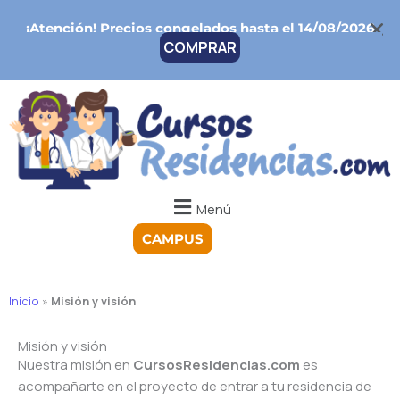
Ir
¡Atención!
Precios congelados hasta el 14/08/2026
al
COMPRAR
contenido
Menú
CAMPUS
Inicio
»
Misión y visión
Misión y visión
Nuestra misión en
CursosResidencias.com
es
acompañarte en el proyecto de entrar a tu residencia de