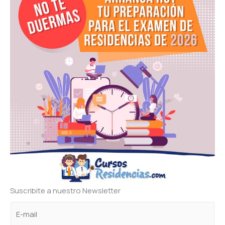
Suscribite a nuestro Newsletter
C
e
e
o
l
l