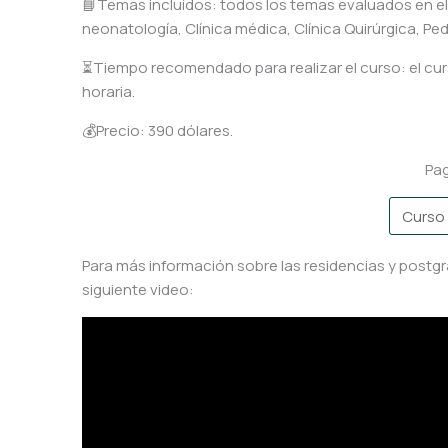
📘Temas incluídos: todos los temas evaluados en el 
neonatología, Clínica médica, Clínica Quirúrgica, Ped
⏳Tiempo recomendado para realizar el curso: el cur
horaria.
💰Precio: 390 dólares.
Pag
Para más información sobre las residencias y postgr
siguiente video: