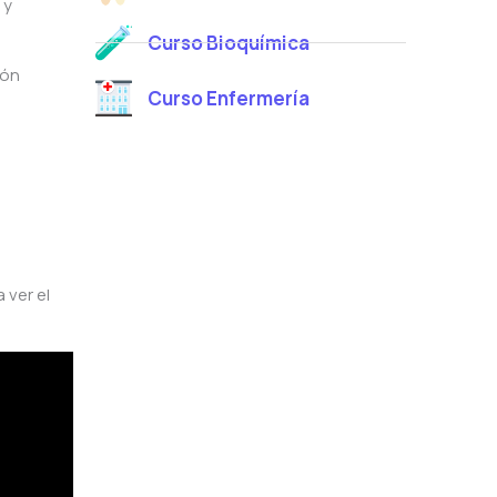
 y
Curso Bioquímica
ión
Curso Enfermería
 ver el