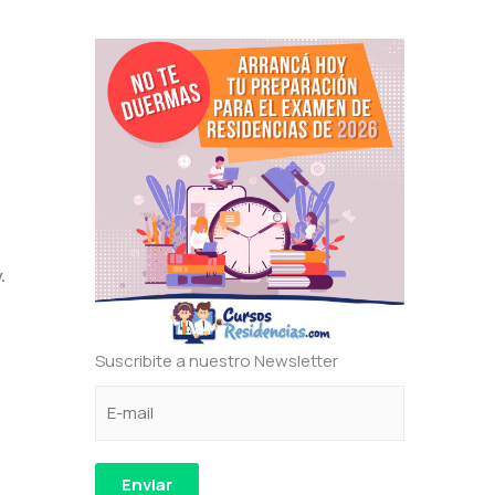
.
Suscribite a nuestro Newsletter
C
*
e
o
C
l
r
o
e
r
r
c
Enviar