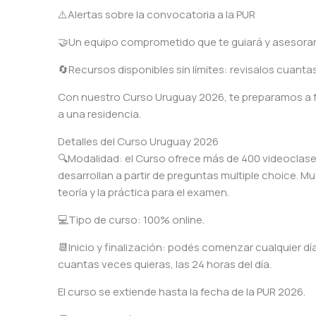
⚠️Alertas sobre la convocatoria a la PUR
🤝Un equipo comprometido que te guiará y asesora
🔄Recursos disponibles sin límites: revisalos cuant
Con nuestro Curso Uruguay 2026, te preparamos a f
a una residencia.
Detalles del Curso Uruguay 2026
🔍Modalidad: el Curso ofrece más de 400 videoclase
desarrollan a partir de preguntas multiple choice. M
teoría y la práctica para el examen.
💻Tipo de curso: 100% online.
📆Inicio y finalización: podés comenzar cualquier dí
cuantas veces quieras, las 24 horas del día.
El curso se extiende hasta la fecha de la PUR 2026.