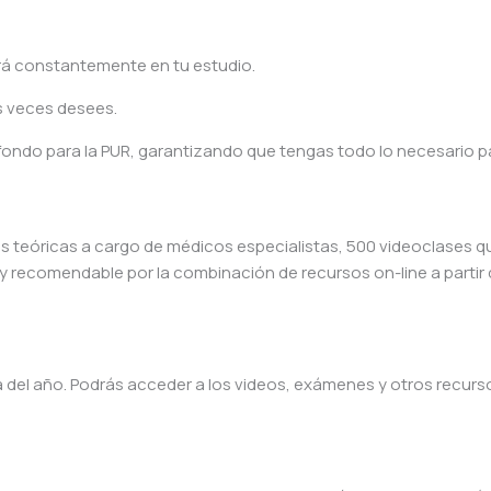
rá constantemente en tu estudio.
as veces desees.
ondo para la PUR, garantizando que tengas todo lo necesario pa
s teóricas a cargo de médicos especialistas, 500 videoclases q
uy recomendable por la combinación de recursos on-line a partir 
a del año. Podrás acceder a los videos, exámenes y otros recurs