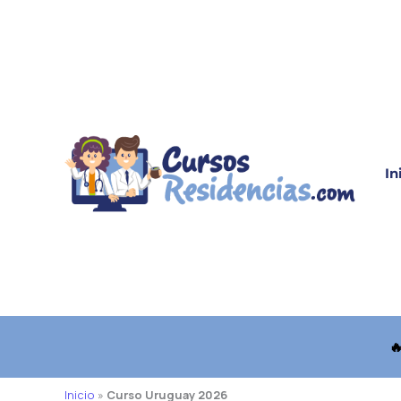
Ir
al
contenido
In

Inicio
»
Curso Uruguay 2026