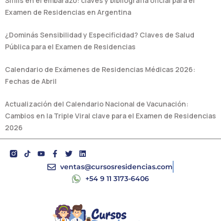
Sífilis en el embarazo: claves y bibliografía oficial para el
Examen de Residencias en Argentina
¿Dominás Sensibilidad y Especificidad? Claves de Salud
Pública para el Examen de Residencias
Calendario de Exámenes de Residencias Médicas 2026:
Fechas de Abril
Actualización del Calendario Nacional de Vacunación:
Cambios en la Triple Viral clave para el Examen de Residencias
2026
Y
F
T
L
o
a
w
i
u
c
i
n
ventas@cursosresidencias.com
t
e
t
k
+54 9 11 3173-6406
u
b
t
e
b
o
e
d
e
o
r
i
k
n
-
f