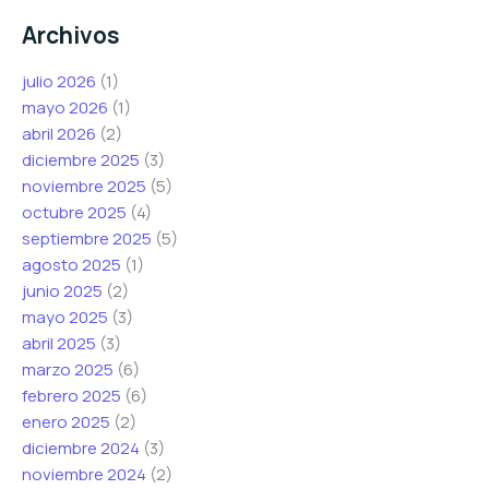
o
o
r
Archivos
e
e
ó
l
l
n
julio 2026
(1)
e
e
i
mayo 2026
(1)
c
c
c
abril 2026
(2)
t
t
o
diciembre 2025
(3)
r
r
C
noviembre 2025
(5)
ó
ó
o
octubre 2025
(4)
n
n
r
septiembre 2025
(5)
i
i
r
agosto 2025
(1)
c
c
e
junio 2025
(2)
o
o
o
mayo 2025
(3)
*
*
abril 2025
(3)
marzo 2025
(6)
febrero 2025
(6)
enero 2025
(2)
diciembre 2024
(3)
noviembre 2024
(2)