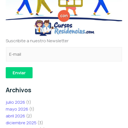
Suscribite a nuestro Newsletter
C
e
e
o
l
l
r
e
e
r
c
c
Enviar
e
t
t
o
r
r
Archivos
e
ó
ó
l
n
n
julio 2026
(1)
e
i
i
mayo 2026
(1)
c
c
c
abril 2026
(2)
t
o
o
diciembre 2025
(3)
r
C
*