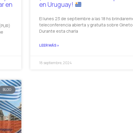
ar en
en Uruguay!
El lunes 23 de septiembre a las 18 hs brindare
teleconferencia abierta y gratuita sobre Gineto
(PUR)
Durante esta charla
ue
LEER MÁS »
18 septiembre, 2024
BLOG