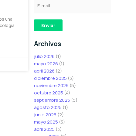
C
e
e
o
l
l
r
e
e
mos una
r
c
c
Enviar
cología.
e
t
t
o
r
r
Archivos
e
ó
ó
l
n
n
julio 2026
(1)
e
i
i
mayo 2026
(1)
c
c
c
abril 2026
(2)
t
o
o
diciembre 2025
(3)
r
C
C
noviembre 2025
(5)
ó
o
o
octubre 2025
(4)
n
r
r
septiembre 2025
(5)
i
r
r
agosto 2025
(1)
c
e
e
junio 2025
(2)
o
o
o
mayo 2025
(3)
*
C
abril 2025
(3)
o