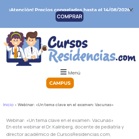
Ir
¡Atención!
Precios congelados hasta el 14/08/2026
al
COMPRAR
contenido
Menú
CAMPUS
Inicio
»
Webinar: «Un tema clave en el examen: Vacunas»
Webinar: «Un tema clave en el examen: Vacunas»
En este webinar el Dr. Kalinberg, docente de pediatría y
director académico de CursosResidencias.com,