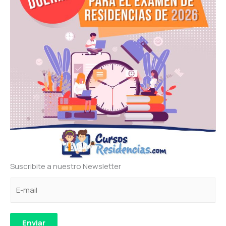
Suscribite a nuestro Newsletter
C
e
C
o
l
o
r
e
r
r
c
r
Enviar