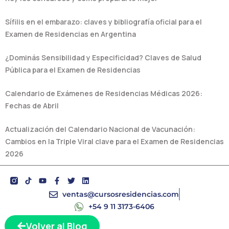
Sífilis en el embarazo: claves y bibliografía oficial para el
Examen de Residencias en Argentina
¿Dominás Sensibilidad y Especificidad? Claves de Salud
Pública para el Examen de Residencias
Calendario de Exámenes de Residencias Médicas 2026:
Fechas de Abril
Actualización del Calendario Nacional de Vacunación:
Cambios en la Triple Viral clave para el Examen de Residencias
2026
Y
F
T
L
o
a
w
i
u
c
i
n
ventas@cursosresidencias.com
t
e
t
k
+54 9 11 3173-6406
u
b
t
e
b
o
e
d
Volver al Blog
e
o
r
i