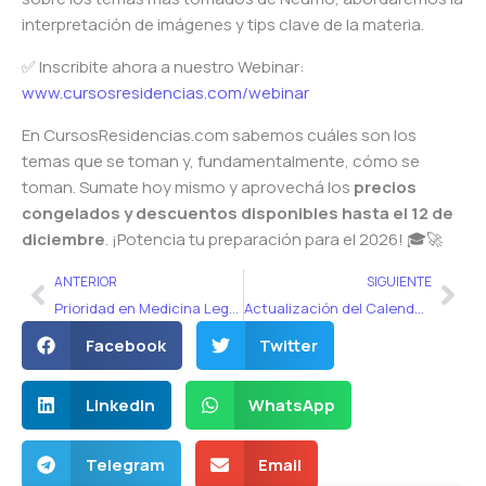
interpretación de imágenes y tips clave de la materia.
✅ Inscribite ahora a nuestro Webinar:
www.cursosresidencias.com/webinar
En CursosResidencias.com sabemos cuáles son los
temas que se toman y, fundamentalmente, cómo se
toman. Sumate hoy mismo y aprovechá los
precios
congelados y descuentos disponibles hasta el 12 de
diciembre
. ¡Potencia tu preparación para el 2026! 🎓🚀
Ant
Sig
ANTERIOR
SIGUIENTE
Prioridad en Medicina Legal: Las Leyes Clave para el Examen de Residencias Médicas en Argentina
Actualización del Calendario Nacional de Vacunación: Cambios en la Triple Viral clave para el Examen de Residencias 2026
Facebook
Twitter
LinkedIn
WhatsApp
Telegram
Email