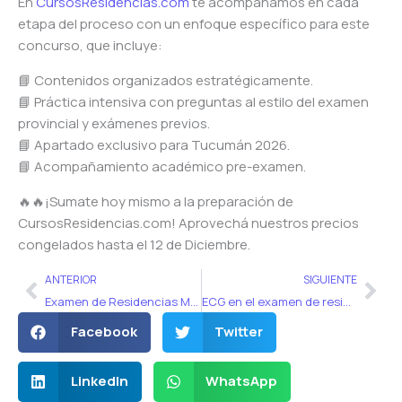
En
CursosResidencias.com
te acompañamos en cada
etapa del proceso con un enfoque específico para este
concurso, que incluye:
📘 Contenidos organizados estratégicamente.
📘 Práctica intensiva con preguntas al estilo del examen
provincial y exámenes previos.
📘 Apartado exclusivo para Tucumán 2026.
📘 Acompañamiento académico pre-examen.
🔥🔥¡Sumate hoy mismo a la preparación de
CursosResidencias.com! Aprovechá nuestros precios
congelados hasta el 12 de Diciembre.
Ant
Sig
ANTERIOR
SIGUIENTE
Examen de Residencias Médicas 2026 en Córdoba: ¿Cómo encarar la preparación?
ECG en el examen de residencias medicas en Argentina: ¿Cómo se toma?
Facebook
Twitter
LinkedIn
WhatsApp