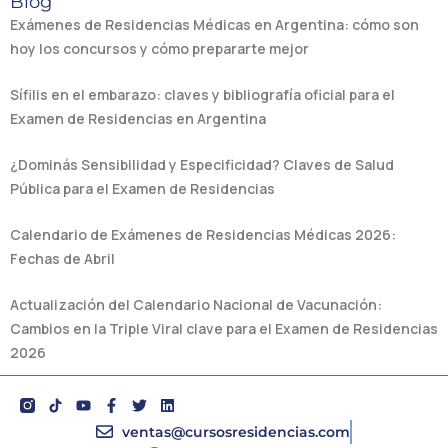
Blog
Exámenes de Residencias Médicas en Argentina: cómo son
hoy los concursos y cómo prepararte mejor
Sífilis en el embarazo: claves y bibliografía oficial para el
Examen de Residencias en Argentina
¿Dominás Sensibilidad y Especificidad? Claves de Salud
Pública para el Examen de Residencias
Calendario de Exámenes de Residencias Médicas 2026:
Fechas de Abril
Actualización del Calendario Nacional de Vacunación:
Cambios en la Triple Viral clave para el Examen de Residencias
2026
Y
F
T
L
o
a
w
i
u
c
i
n
ventas@cursosresidencias.com
t
e
t
k