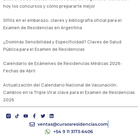
hoy los concursos y cómo prepararte mejor
Sífilis en el embarazo: claves y bibliografía oficial para el
Examen de Residencias en Argentina
¿Dominás Sensibilidad y Especificidad? Claves de Salud
Pública para el Examen de Residencias
Calendario de Exámenes de Residencias Médicas 2026:
Fechas de Abril
Actualización del Calendario Nacional de Vacunación:
Cambios en la Triple Viral clave para el Examen de Residencias
2026
Y
F
T
L
o
a
w
i
u
c
i
n
ventas@cursosresidencias.com
t
e
t
k
+54 9 11 3173-6406
u
b
t
e