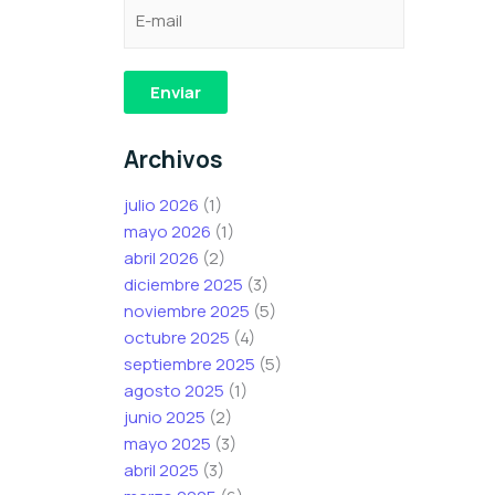
C
e
e
o
l
l
r
e
e
r
c
c
Enviar
e
t
t
o
r
r
Archivos
e
ó
ó
l
n
n
julio 2026
(1)
e
i
i
mayo 2026
(1)
c
c
c
abril 2026
(2)
t
o
o
diciembre 2025
(3)
r
e
C
noviembre 2025
(5)
ó
l
o
octubre 2025
(4)
n
e
r
septiembre 2025
(5)
i
c
r
agosto 2025
(1)
c
t
e
junio 2025
(2)
o
r
o
mayo 2025
(3)
*
ó
abril 2025
(3)
n