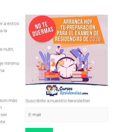
r a estos
a la
 nutri,
je mínimo
una
 son más
Suscribite a nuestro Newsletter
n
C
e
C
 ser
o
l
o
te.
r
e
r
r
c
r