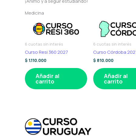
¡Ánimo y a seguir estudiando!
Medicina
6 cuotas sin interés
6 cuotas sin interés
Curso Resi 360 2027
Curso Córdoba 202
$
1.110.000
$
810.000
Añadir al
Añadir al
carrito
carrito