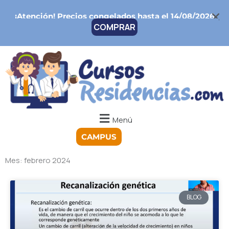
Ir
¡Atención!
Precios congelados hasta el 14/08/2026
al
COMPRAR
contenido
Menú
CAMPUS
Mes: febrero 2024
BLOG