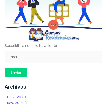
Suscribite a nuestro Newsletter
C
e
C
o
l
o
r
e
r
r
c
r
Enviar
e
t
e
o
r
o
Archivos
e
ó
*
l
n
C
julio 2026
(1)
e
i
o
mayo 2026
(1)
c
c
r