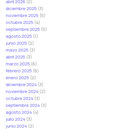
abril 2026
(2)
t
o
r
diciembre 2025
(3)
r
C
e
noviembre 2025
(5)
ó
o
o
octubre 2025
(4)
n
r
septiembre 2025
(5)
i
r
agosto 2025
(1)
c
e
junio 2025
(2)
o
o
mayo 2025
(3)
*
abril 2025
(3)
marzo 2025
(6)
febrero 2025
(6)
enero 2025
(2)
diciembre 2024
(3)
noviembre 2024
(2)
octubre 2024
(3)
septiembre 2024
(3)
agosto 2024
(4)
julio 2024
(3)
junio 2024
(2)