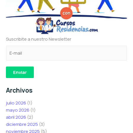
Suscribite a nuestro Newsletter
C
C
C
o
o
o
r
r
r
r
r
r
Enviar
e
e
e
o
o
o
Archivos
e
e
e
l
l
l
julio 2026
(1)
e
e
e
mayo 2026
(1)
c
c
c
abril 2026
(2)
t
t
t
diciembre 2025
(3)
r
r
r
noviembre 2025
(5)