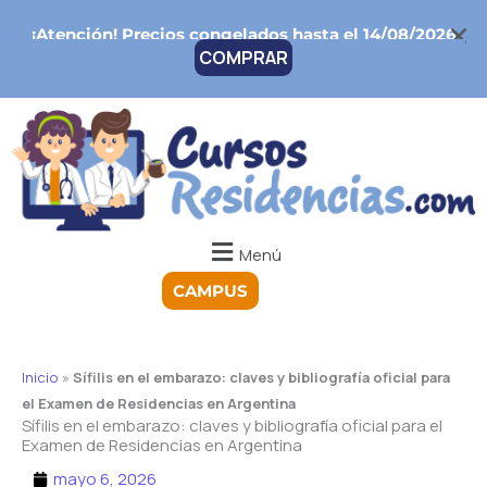
Ir
¡Atención!
Precios congelados hasta el 14/08/2026
al
COMPRAR
contenido
Menú
CAMPUS
Inicio
»
Sífilis en el embarazo: claves y bibliografía oficial para
el Examen de Residencias en Argentina
Sífilis en el embarazo: claves y bibliografía oficial para el
Examen de Residencias en Argentina
mayo 6, 2026