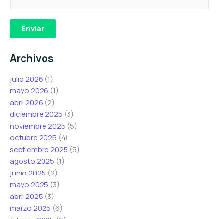
o
o
o
r
r
r
r
r
r
Enviar
e
e
e
o
o
o
Archivos
e
C
e
l
o
l
julio 2026
(1)
e
r
e
mayo 2026
(1)
c
r
c
abril 2026
(2)
t
e
t
diciembre 2025
(3)
r
o
r
noviembre 2025
(5)
ó
e
ó
octubre 2025
(4)
n
l
n
septiembre 2025
(5)
i
e
i
agosto 2025
(1)
c
c
c
junio 2025
(2)
o
t
o
mayo 2025
(3)
*
r
abril 2025
(3)
ó
marzo 2025
(6)
n