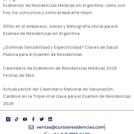
Exámenes de Residencias Médicas en Argentina: cómo son
hoy los concursos y cómo prepararte mejor
Sífilis en el embarazo: claves y bibliografía oficial para el
Examen de Residencias en Argentina
¿Dominás Sensibilidad y Especificidad? Claves de Salud
Pública para el Examen de Residencias
Calendario de Exámenes de Residencias Médicas 2026:
Fechas de Abril
Actualización del Calendario Nacional de Vacunación:
Cambios en la Triple Viral clave para el Examen de Residencias
2026
Y
F
T
L
o
a
w
i
u
c
i
n
ventas@cursosresidencias.com
t
e
t
k