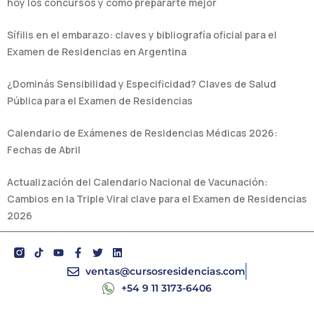
hoy los concursos y cómo prepararte mejor
Sífilis en el embarazo: claves y bibliografía oficial para el
Examen de Residencias en Argentina
¿Dominás Sensibilidad y Especificidad? Claves de Salud
Pública para el Examen de Residencias
Calendario de Exámenes de Residencias Médicas 2026:
Fechas de Abril
Actualización del Calendario Nacional de Vacunación:
Cambios en la Triple Viral clave para el Examen de Residencias
2026
Y
F
T
L
o
a
w
i
u
c
i
n
ventas@cursosresidencias.com
t
e
t
k
+54 9 11 3173-6406
u
b
t
e
b
o
e
d
e
o
r
i