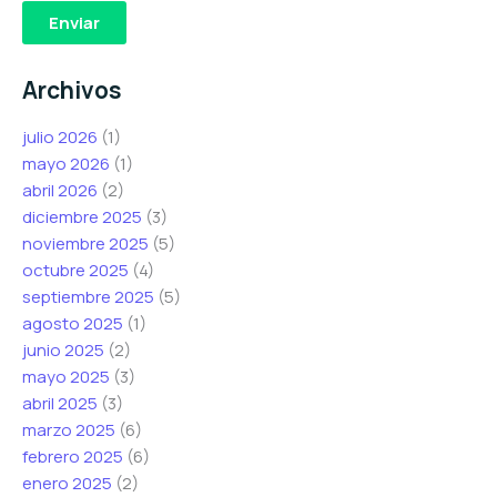
r
r
r
Enviar
e
e
e
o
o
o
Archivos
e
*
e
l
e
l
julio 2026
(1)
e
l
e
mayo 2026
(1)
c
e
c
abril 2026
(2)
t
c
t
diciembre 2025
(3)
r
t
r
noviembre 2025
(5)
ó
r
ó
octubre 2025
(4)
n
ó
n
septiembre 2025
(5)
i
n
i
agosto 2025
(1)
c
i
c
junio 2025
(2)
o
c
o
mayo 2025
(3)
*
o
abril 2025
(3)
marzo 2025
(6)
febrero 2025
(6)
enero 2025
(2)