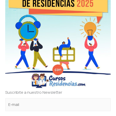
Suscribite a nuestro Newsletter
C
C
C
o
o
o
r
r
r