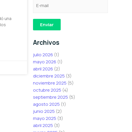
C
e
C
o
l
o
r
e
r
dó una
r
c
r
Enviar
 los
e
t
e
o
r
o
Archivos
e
ó
e
l
n
l
julio 2026
(1)
e
i
e
mayo 2026
(1)
c
c
c
abril 2026
(2)
t
o
t
diciembre 2025
(3)
r
*
r
noviembre 2025
(5)
ó
*
ó
octubre 2025
(4)
n
n
septiembre 2025
(5)
i
i
agosto 2025
(1)
c
c
junio 2025
(2)
o
o
mayo 2025
(3)
*
abril 2025
(3)