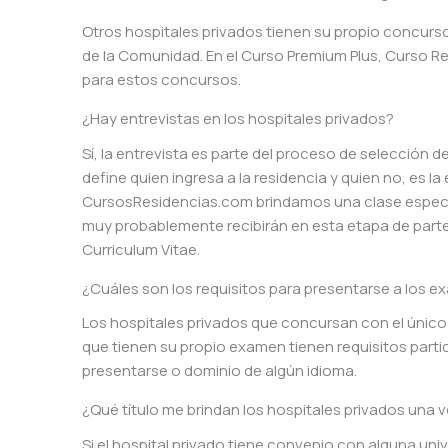
Otros hospitales privados tienen su propio concurso
de la Comunidad. En el Curso Premium Plus, Curso 
para estos concursos.
¿Hay entrevistas en los hospitales privados?
Sí, la entrevista es parte del proceso de selección d
define quien ingresa a la residencia y quien no, es la
CursosResidencias.com brindamos una clase especi
muy probablemente recibirán en esta etapa de part
Curriculum Vitae.
¿Cuáles son los requisitos para presentarse a los 
Los hospitales privados que concursan con el único 
que tienen su propio examen tienen requisitos parti
presentarse o dominio de algún idioma.
¿Qué título me brindan los hospitales privados una v
Si el hospital privado tiene convenio con alguna unive