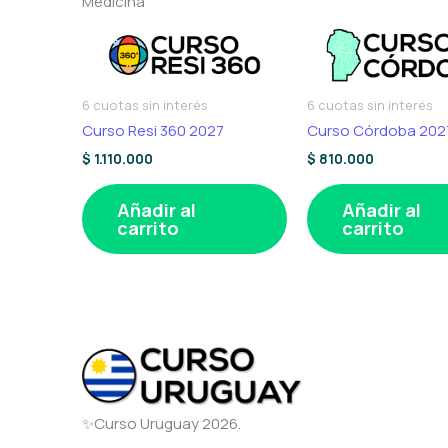
Medicina
6 cuotas sin interés
6 cuotas sin interés
Curso Resi 360 2027
Curso Córdoba 202
$
1.110.000
$
810.000
Añadir al
Añadir al
carrito
carrito
✨Curso Uruguay 2026.