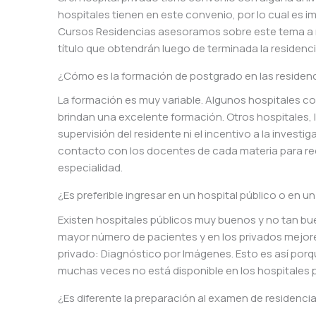
hospitales tienen en este convenio, por lo cual es 
Cursos Residencias asesoramos sobre este tema a
título que obtendrán luego de terminada la residenci
¿Cómo es la formación de postgrado en las residenc
La formación es muy variable. Algunos hospitales com
brindan una excelente formación. Otros hospitales,
supervisión del residente ni el incentivo a la invest
contacto con los docentes de cada materia para rec
especialidad.
¿Es preferible ingresar en un hospital público o en u
Existen hospitales públicos muy buenos y no tan bue
mayor número de pacientes y en los privados mejores
privado: Diagnóstico por Imágenes. Esto es así por
muchas veces no está disponible en los hospitales p
¿Es diferente la preparación al examen de residenci