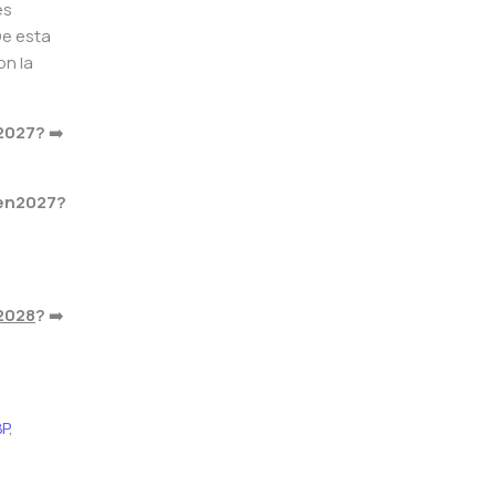
es
De esta
on la
 2027?
➡️
 en2027?
2028
?
➡️
P
,