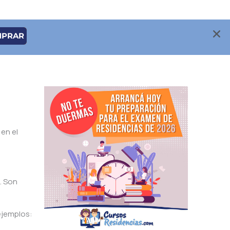
MPRAR
en el
. Son
ejemplos: