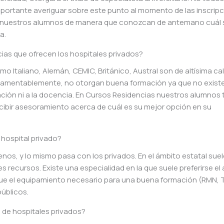
importante averiguar sobre este punto al momento de las inscripc
 nuestros alumnos de manera que conozcan de antemano cuál s
a.
ias que ofrecen los hospitales privados?
o Italiano, Alemán, CEMIC, Británico, Austral son de altísima cal
 lamentablemente, no otorgan buena formación ya que no existe
igación ni a la docencia. En Cursos Residencias nuestros alumnos 
ibir asesoramiento acerca de cuál es su mejor opción en su
n hospital privado?
nos, y lo mismo pasa con los privados. En el ámbito estatal sue
 recursos. Existe una especialidad en la que suele preferirse el
que el equipamiento necesario para una buena formación (RMN, 
úblicos.
a de hospitales privados?