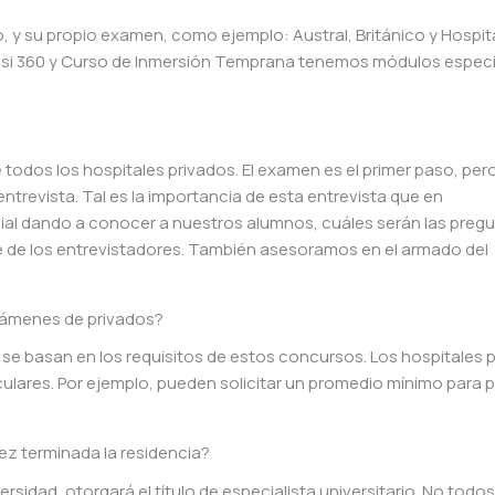
, y su propio examen, como ejemplo: Austral, Británico y Hospit
Resi 360 y Curso de Inmersión Temprana tenemos módulos especí
e todos los hospitales privados. El examen es el primer paso, per
 entrevista. Tal es la importancia de esta entrevista que en
al dando a conocer a nuestros alumnos, cuáles serán las preg
e de los entrevistadores. También asesoramos en el armado del
exámenes de privados?
se basan en los requisitos de estos concursos. Los hospitales 
culares. Por ejemplo, pueden solicitar un promedio mínimo para 
ez terminada la residencia?
rsidad, otorgará el título de especialista universitario. No todos