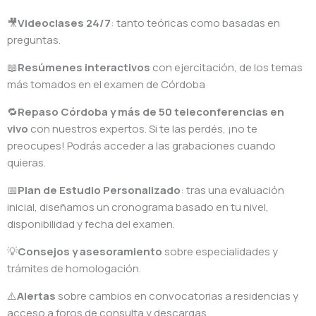
🎥
Videoclases 24/7
: tanto teóricas como basadas en
preguntas.
📖
Resúmenes interactivos
con ejercitación, de los temas
más tomados en el examen de Córdoba
🔁
Repaso Córdoba
y más de 50 teleconferencias en
vivo
con nuestros expertos. Si te las perdés, ¡no te
preocupes! Podrás acceder a las grabaciones cuando
quieras.
📅
Plan de Estudio Personalizado
: tras una evaluación
inicial, diseñamos un cronograma basado en tu nivel,
disponibilidad y fecha del examen.
💡
Consejos y asesoramiento
sobre especialidades y
trámites de homologación.
⚠️
Alertas
sobre cambios en convocatorias a residencias y
acceso a foros de consulta y descargas.