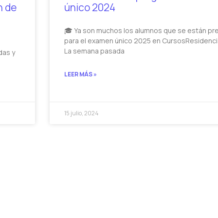
n de
único 2024
🎓 Ya son muchos los alumnos que se están p
para el examen único 2025 en CursosResidenci
La semana pasada
das y
LEER MÁS »
15 julio, 2024