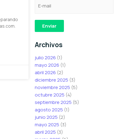
C
C
e
o
o
l
r
r
e
reparando
r
r
c
Enviar
as.com.
e
e
t
o
o
r
Archivos
e
e
ó
l
l
n
julio 2026
(1)
e
e
i
mayo 2026
(1)
c
c
c
abril 2026
(2)
t
t
o
diciembre 2025
(3)
r
r
C
noviembre 2025
(5)
ó
ó
o
octubre 2025
(4)
n
n
r
septiembre 2025
(5)
i
i
r
agosto 2025
(1)
c
c
e
junio 2025
(2)
o
o
o
mayo 2025
(3)
*
C
abril 2025
(3)
o