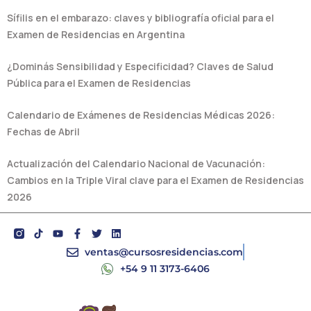
Sífilis en el embarazo: claves y bibliografía oficial para el
Examen de Residencias en Argentina
¿Dominás Sensibilidad y Especificidad? Claves de Salud
Pública para el Examen de Residencias
Calendario de Exámenes de Residencias Médicas 2026:
Fechas de Abril
Actualización del Calendario Nacional de Vacunación:
Cambios en la Triple Viral clave para el Examen de Residencias
2026
Y
F
T
L
o
a
w
i
u
c
i
n
ventas@cursosresidencias.com
t
e
t
k
+54 9 11 3173-6406
u
b
t
e
b
o
e
d
e
o
r
i
k
n