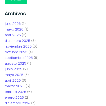
e
e
e
o
o
o
Archivos
e
e
e
l
l
l
julio 2026
(1)
e
e
e
mayo 2026
(1)
c
c
c
abril 2026
(2)
t
t
t
diciembre 2025
(3)
r
r
r
noviembre 2025
(5)
ó
ó
ó
octubre 2025
(4)
n
n
n
septiembre 2025
(5)
i
i
i
agosto 2025
(1)
c
c
c
junio 2025
(2)
o
o
o
mayo 2025
(3)
*
*
abril 2025
(3)
marzo 2025
(6)
febrero 2025
(6)
enero 2025
(2)
diciembre 2024
(3)