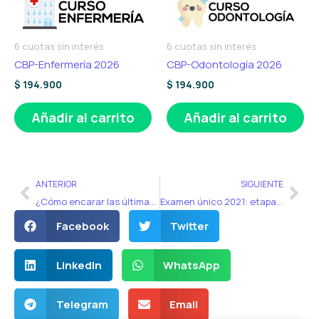
6 cuotas sin interés
6 cuotas sin interés
CBP-Enfermería 2026
CBP-Odontología 2026
$
194.900
$
194.900
Añadir al carrito
Añadir al carrito
Ant
Sig
ANTERIOR
SIGUIENTE
¿Cómo encarar las últimas 4 semanas de estudio para el examen único?
Examen único 2021: etapa de ratificaciones y rectificaciones habilitada
Facebook
Twitter
LinkedIn
WhatsApp
Telegram
Email