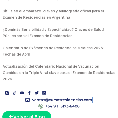
Sífilis en el embarazo: claves y bibliografía oficial para el
Examen de Residencias en Argentina
¿Dominás Sensibilidad y Especificidad? Claves de Salud
Pública para el Examen de Residencias
Calendario de Exámenes de Residencias Médicas 2026:
Fechas de Abril
Actualización del Calendario Nacional de Vacunación:
Cambios en la Triple Viral clave para el Examen de Residencias
2026
Y
F
T
L
o
a
w
i
u
c
i
n
ventas@cursosresidencias.com
t
e
t
k
+54 9 11 3173-6406
u
b
t
e
b
o
e
d
e
o
r
i
Volver al Blog