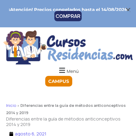
Ir
¡Atención!
Precios congelados hasta el 14/08/2026
al
COMPRAR
contenido
Menú
CAMPUS
Inicio
»
Diferencias entre la guía de métodos anticonceptivos
2014 y 2019
Diferencias entre la guía de métodos anticonceptivos
2014 y 2019
agosto 6, 2021