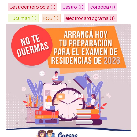
Gastroenterología
(1)
Gastro
(1)
cordoba
(1)
Tucuman
(1)
ECG
(1)
electrocardiograma
(1)