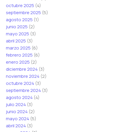
ó
o
o
octubre 2025
(4)
n
r
r
septiembre 2025
(5)
i
r
r
agosto 2025
(1)
c
e
e
junio 2025
(2)
o
o
o
mayo 2025
(3)
*
C
abril 2025
(3)
o
marzo 2025
(6)
r
febrero 2025
(6)
r
enero 2025
(2)
e
diciembre 2024
(3)
o
noviembre 2024
(2)
octubre 2024
(3)
septiembre 2024
(3)
agosto 2024
(4)
julio 2024
(3)
junio 2024
(2)
mayo 2024
(5)
abril 2024
(3)