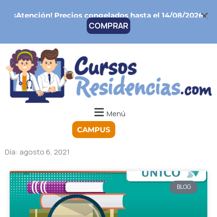
Ir
¡Atención!
Precios congelados hasta el 14/08/2026
al
COMPRAR
contenido
Menú
CAMPUS
Día: agosto 6, 2021
BLOG