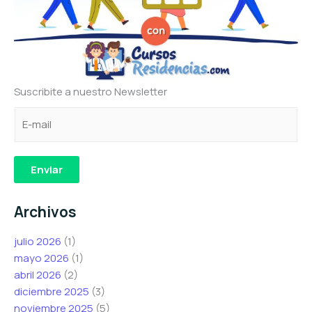
Suscribite a nuestro Newsletter
C
e
e
o
l
l
r
e
e
r
c
c
Enviar
e
t
t
o
r
r
Archivos
e
ó
ó
l
n
n
julio 2026
(1)
e
i
i
mayo 2026
(1)
c
c
c
abril 2026
(2)
t
o
o
diciembre 2025
(3)
r
C
C
noviembre 2025
(5)