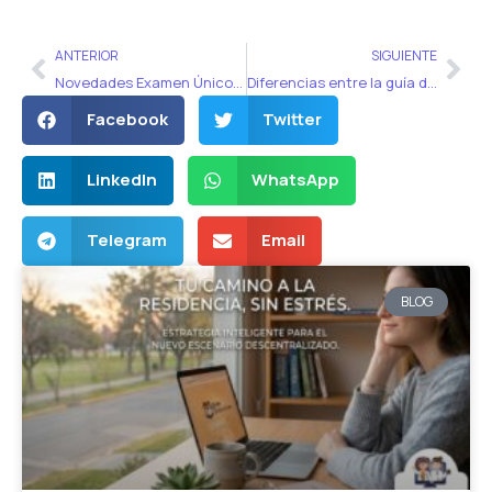
Ant
Sig
ANTERIOR
SIGUIENTE
Novedades Examen Único y Hospital británico
Diferencias entre la guía de métodos anticonceptivos 2014 y 2019
Facebook
Twitter
LinkedIn
WhatsApp
Telegram
Email
BLOG