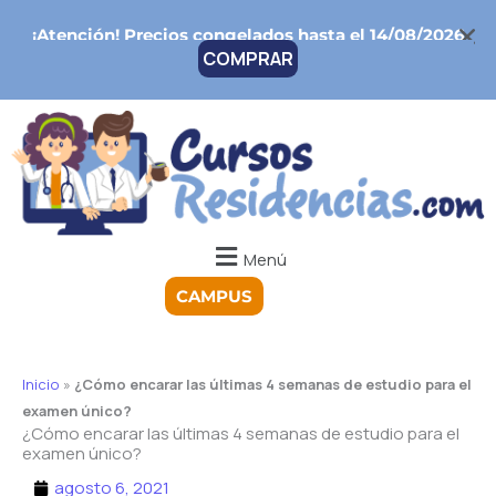
Ir
¡Atención!
Precios congelados hasta el 14/08/2026
al
COMPRAR
contenido
Menú
CAMPUS
Inicio
»
¿Cómo encarar las últimas 4 semanas de estudio para el
examen único?
¿Cómo encarar las últimas 4 semanas de estudio para el
examen único?
agosto 6, 2021