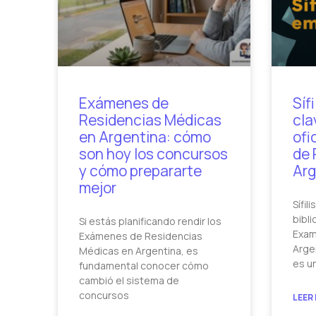
Exámenes de
Síf
Residencias Médicas
cla
en Argentina: cómo
ofi
son hoy los concursos
de 
y cómo prepararte
Arg
mejor
Sífil
bibli
Si estás planificando rendir los
Exam
Exámenes de Residencias
Argen
Médicas en Argentina, es
es u
fundamental conocer cómo
cambió el sistema de
concursos
LEER