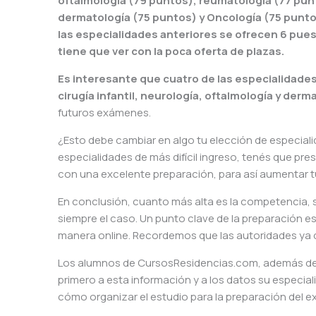
oftalmología (79 puntos), reumatología (77 punt
dermatología (75 puntos) y Oncología (75 punto
las especialidades anteriores se ofrecen 6 pues
tiene que ver con la poca oferta de plazas.
Es interesante que cuatro de las especialidades
cirugía infantil, neurología, oftalmología y derm
futuros exámenes.
¿Esto debe cambiar en algo tu elección de especial
especialidades de más difícil ingreso, tenés que pre
con una excelente preparación, para así aumentar 
En conclusión, cuanto más alta es la competencia, su
siempre el caso. Un punto clave de la preparación e
manera online. Recordemos que las autoridades ya di
Los alumnos de CursosResidencias.com, además de r
primero a esta información y a los datos su especi
cómo organizar el estudio para la preparación del 