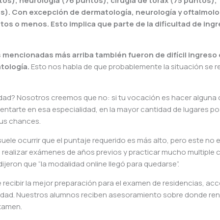
os), neurología (76 puntos), cirugía de tórax (75 puntos),
s). Con excepción de dermatología, neurología y oftalmolo
tos o menos. Esto implica que parte de la dificultad de ing
 mencionadas más arriba también fueron de difícil ingreso 
atología.
Esto nos habla de que probablemente la situación se r
idad? Nosotros creemos que no: si tu vocación es hacer alguna 
sentarte en esa especialidad, en la mayor cantidad de lugares po
tus chances.
ele ocurrir que el puntaje requerido es más alto, pero este no 
s realizar exámenes de años previos y practicar mucho multiple 
jeron que “la modalidad online llegó para quedarse”.
ecibir la mejor preparación para el examen de residencias, ac
alidad. Nuestros alumnos reciben asesoramiento sobre donde rend
examen.