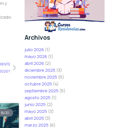
um y
lizado,
Archivos
julio 2026
(1)
mayo 2026
(1)
Siguiente
abril 2026
(2)
UIENTE
diciembre 2025
(3)
 2020?
noviembre 2025
(5)
octubre 2025
(4)
septiembre 2025
(5)
agosto 2025
(1)
junio 2025
(2)
mayo 2025
(3)
BLOG
abril 2025
(3)
marzo 2025
(6)