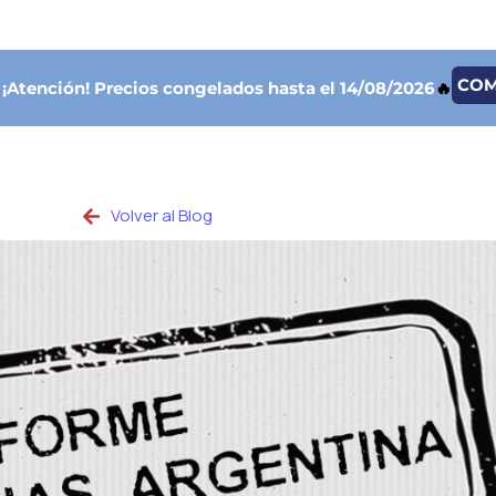
CO

¡Atención!
Precios congelados hasta el 14/08/2026
🔥
Volver al Blog