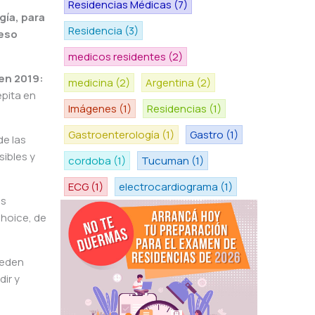
Residencias Médicas
(7)
gía, para
Residencia
(3)
reso
medicos residentes
(2)
en 2019:
medicina
(2)
Argentina
(2)
epita en
Imágenes
(1)
Residencias
(1)
Gastroenterología
(1)
Gastro
(1)
de las
sibles y
cordoba
(1)
Tucuman
(1)
ECG
(1)
electrocardiograma
(1)
es
choice, de
ceden
ir y