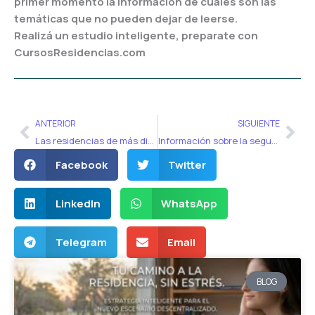
primer momento la información de cuáles son las
temáticas que no pueden dejar de leerse.
Realizá un estudio inteligente, preparate con
CursosResidencias.com
Ant
Sig
ANTERIOR
SIGUIENTE
Las residencias de más dificil ingreso en 2020
Información sobre la segunda fecha del Examen Único – EUDyU
Facebook
Twitter
LinkedIn
WhatsApp
Telegram
Email
BLOG