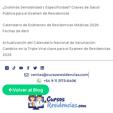
¿Dominás Sensibilidad y Especificidad? Claves de Salud
Pública para el Examen de Residencias
Calendario de Exámenes de Residencias Médicas 2026:
Fechas de Abril
Actualización del Calendario Nacional de Vacunación:
Cambios en la Triple Viral clave para el Examen de Residencias
2026
Y
F
T
L
o
a
w
i
u
c
i
n
ventas@cursosresidencias.com
t
e
t
k
+54 9 11 3173-6406
u
b
t
e
b
o
e
d
Volver al Blog
e
o
r
i
k
n
-
f