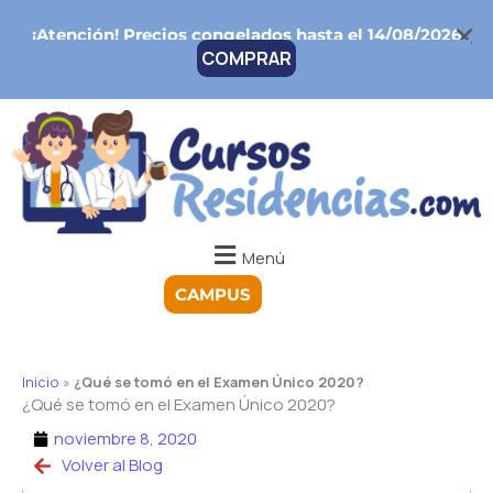
Ir
¡Atención!
Precios congelados hasta el 14/08/2026
al
COMPRAR
contenido
Menú
CAMPUS
Inicio
»
¿Qué se tomó en el Examen Único 2020?
¿Qué se tomó en el Examen Único 2020?
noviembre 8, 2020
Volver al Blog