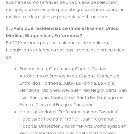
examen escrito (a través de una prueba de selección
múltiple) que se requiere para el ingreso a las residencias
médicas en las distintas provincias/instituciones.
2. ¿Para qué residencias se rinde el Examen Único
Médico, Bioquímica y Enfermería?
En 2019 se rinde para las residencias de medicina,
bioquímica y enfermería básicas, troncales o articuladas
de:
Buenos Aires, Catamarca, Chaco, Ciudad
Autónoma de Buenos Aires, Chubut, Corrientes,
Entre Ríos, Formosa, Jujuy, La Pampa, La Rioja,
Mendoza, Misiones, Neuquén, Rio Negro, Salta, San
Luis, San Juan, Santa Cruz, Santa Fe, Santiago del
Estero, Tierra del Fuego y Tucumán.
Hospital Nacional “Profesor Alejandro Posadas”,
Hospital de Pediatría “Prof. Dr. Juan P. Garrahan”,
Hospital “Dr. Néstor C. Kirchner-Alta Complejidad en
Red El Cruce”, Hospital Nacional “Dr. Baldomero