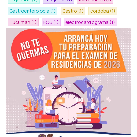
Gastroenterología
(1)
Gastro
(1)
cordoba
(1)
Tucuman
(1)
ECG
(1)
electrocardiograma
(1)