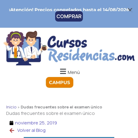
Ir
¡Atención!
Precios congelados hasta el 14/08/2026
al
COMPRAR
contenido
Menú
CAMPUS
Inicio
»
Dudas frecuentes sobre el examen único
Dudas frecuentes sobre el examen único
noviembre 25, 2019
Volver al Blog