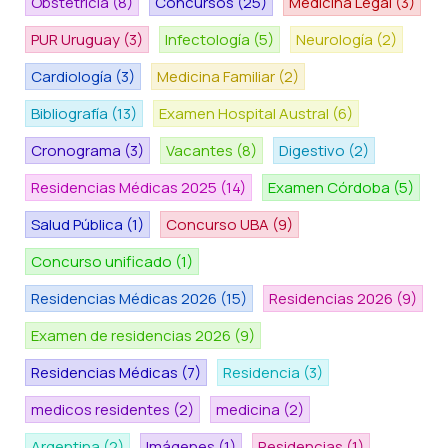
Obstetricia
(8)
Concursos
(25)
Medicina Legal
(3)
PUR Uruguay
(3)
Infectología
(5)
Neurología
(2)
Cardiología
(3)
Medicina Familiar
(2)
Bibliografía
(13)
Examen Hospital Austral
(6)
Cronograma
(3)
Vacantes
(8)
Digestivo
(2)
Residencias Médicas 2025
(14)
Examen Córdoba
(5)
Salud Pública
(1)
Concurso UBA
(9)
Concurso unificado
(1)
Residencias Médicas 2026
(15)
Residencias 2026
(9)
Examen de residencias 2026
(9)
Residencias Médicas
(7)
Residencia
(3)
medicos residentes
(2)
medicina
(2)
Argentina
(2)
Imágenes
(1)
Residencias
(1)