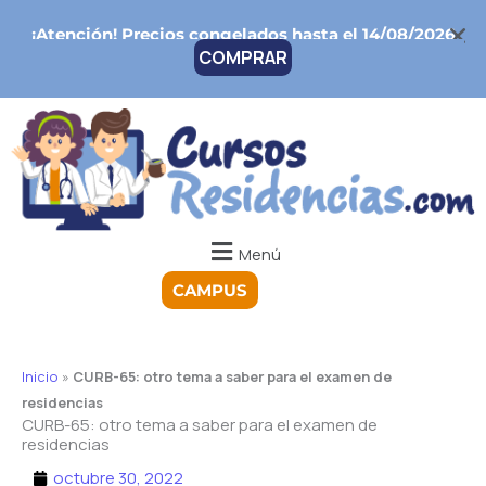
Ir
¡Atención!
Precios congelados hasta el 14/08/2026
al
COMPRAR
contenido
Menú
CAMPUS
Inicio
»
CURB-65: otro tema a saber para el examen de
residencias
CURB-65: otro tema a saber para el examen de
residencias
octubre 30, 2022