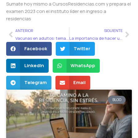
Sumate hoy mismo a CursosResidencias.com y prepara el
examen 2023 con el instituto líder en ingreso a
residencias
Ant
Sig
ANTERIOR
SIGUIENTE
Vacunas en adultos: tema muy tomado en el examen de residencias
La importancia de hacer una residencia
Facebook
Twitter
LinkedIn
WhatsApp
Telegram
Email
BLOG