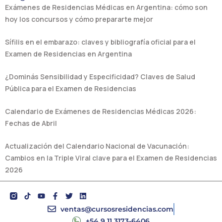
Exámenes de Residencias Médicas en Argentina: cómo son
hoy los concursos y cómo prepararte mejor
Sífilis en el embarazo: claves y bibliografía oficial para el
Examen de Residencias en Argentina
¿Dominás Sensibilidad y Especificidad? Claves de Salud
Pública para el Examen de Residencias
Calendario de Exámenes de Residencias Médicas 2026:
Fechas de Abril
Actualización del Calendario Nacional de Vacunación:
Cambios en la Triple Viral clave para el Examen de Residencias
2026
Y
F
T
L
o
a
w
i
u
c
i
n
ventas@cursosresidencias.com
t
e
t
k
+54 9 11 3173-6406