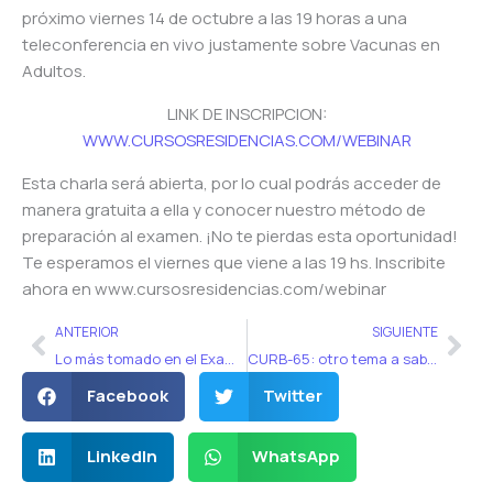
próximo viernes 14 de octubre a las 19 horas a una
teleconferencia en vivo justamente sobre Vacunas en
Adultos.
LINK DE INSCRIPCION:
WWW.CURSOSRESIDENCIAS.COM/WEBINAR
Esta charla será abierta, por lo cual podrás acceder de
manera gratuita a ella y conocer nuestro método de
preparación al examen. ¡No te pierdas esta oportunidad!
Te esperamos el viernes que viene a las 19 hs. Inscribite
ahora en www.cursosresidencias.com/webinar
Ant
Sig
ANTERIOR
SIGUIENTE
Lo más tomado en el Examen Único de residencias
CURB-65: otro tema a saber para el examen de residencias
Facebook
Twitter
LinkedIn
WhatsApp