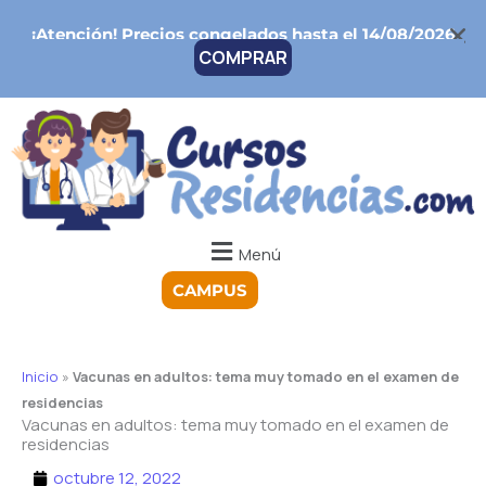
Ir
¡Atención!
Precios congelados hasta el 14/08/2026
al
COMPRAR
contenido
Menú
CAMPUS
Inicio
»
Vacunas en adultos: tema muy tomado en el examen de
residencias
Vacunas en adultos: tema muy tomado en el examen de
residencias
octubre 12, 2022