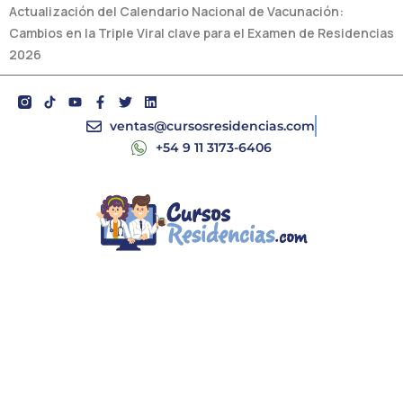
Actualización del Calendario Nacional de Vacunación:
Cambios en la Triple Viral clave para el Examen de Residencias
2026
Y
F
T
L
o
a
w
i
u
c
i
n
ventas@cursosresidencias.com
t
e
t
k
+54 9 11 3173-6406
u
b
t
e
b
o
e
d
e
o
r
i
k
n
-
f