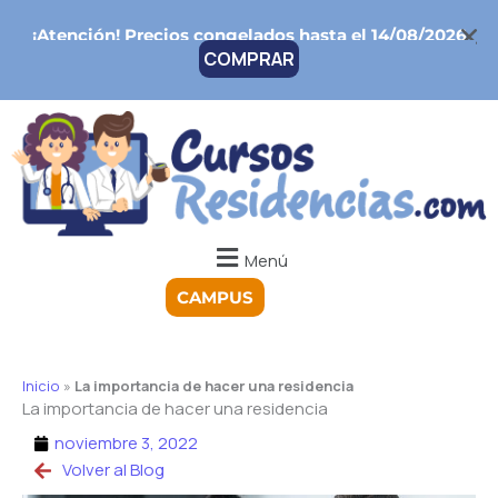
Ir
¡Atención!
Precios congelados hasta el 14/08/2026
al
COMPRAR
contenido
Menú
CAMPUS
Inicio
»
La importancia de hacer una residencia
La importancia de hacer una residencia
noviembre 3, 2022
Volver al Blog