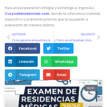
Para una preparación integral y estratégica, ingresá a
CursosResidencias.com
, donde te ofrecemos material
específico y exámenes previos que te ayudarán a
prepararte de manera óptima.
Ant
Sig
ANTERIOR
SIGUIENTE
Cronograma presuntivo del Examen Único 2025
¿Cómo es el Examen Único de Residencias Médicas 2025? Modalidad, Puntajes y Especialidades Críticas
Facebook
Twitter
LinkedIn
WhatsApp
Telegram
Email
BLOG