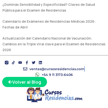
¿Dominás Sensibilidad y Especificidad? Claves de Salud
Pública para el Examen de Residencias
Calendario de Exámenes de Residencias Médicas 2026:
Fechas de Abril
Actualización del Calendario Nacional de Vacunación:
Cambios en la Triple Viral clave para el Examen de Residencias
2026
Y
F
T
L
o
a
w
i
u
c
i
n
ventas@cursosresidencias.com
t
e
t
k
+54 9 11 3173-6406
u
b
t
e
b
o
e
d
Volver al Blog
e
o
r
i
k
n
-
f