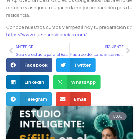
🔥 Aprovechá nuestros precios congelados hasta el 10 de
octubre y asegurá tu lugar en la mejor preparación para tu
residencia.
Conocé nuestros cursos y empezá hoy tu preparación 👉
https://www.cursosresidencias.com/
Ant
Sig
ANTERIOR
SIGUIENTE
Guía de estudio para el Examen 2026: Estudio inteligente
Rastreo del cáncer cervicouterino: lo que tenés que saber para el examen de residencias médicas en Argentina
Facebook
Twitter
LinkedIn
WhatsApp
Telegram
Email
BLOG