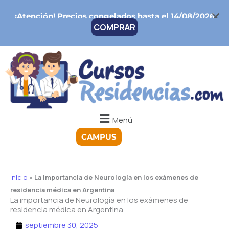
Ir
¡Atención!
Precios congelados hasta el 14/08/2026
al
COMPRAR
contenido
Menú
CAMPUS
Inicio
»
La importancia de Neurología en los exámenes de
residencia médica en Argentina
La importancia de Neurología en los exámenes de
residencia médica en Argentina
septiembre 30, 2025