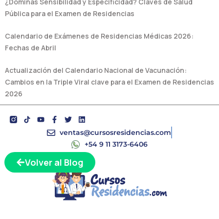
¿Dominás Sensibilidad y Especificidad? Claves de Salud
Pública para el Examen de Residencias
Calendario de Exámenes de Residencias Médicas 2026:
Fechas de Abril
Actualización del Calendario Nacional de Vacunación:
Cambios en la Triple Viral clave para el Examen de Residencias
2026
Y
F
T
L
o
a
w
i
u
c
i
n
ventas@cursosresidencias.com
t
e
t
k
+54 9 11 3173-6406
u
b
t
e
b
o
e
d
Volver al Blog
e
o
r
i
k
n
-
f