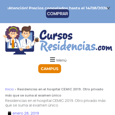
Ir
¡Atención!
Precios congelados hasta el 14/08/2026
al
COMPRAR
contenido
Menú
CAMPUS
Inicio
»
Residencias en el hospital CEMIC 2019. Otro privado
más que se suma al examen único
Residencias en el hospital CEMIC 2019. Otro privado más
que se suma al examen único
enero 28, 2019