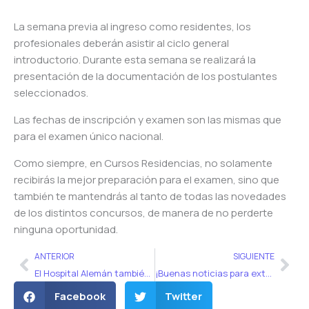
La semana previa al ingreso como residentes, los
profesionales deberán asistir al ciclo general
introductorio. Durante esta semana se realizará la
presentación de la documentación de los postulantes
seleccionados.
Las fechas de inscripción y examen son las mismas que
para el examen único nacional.
Como siempre, en Cursos Residencias, no solamente
recibirás la mejor preparación para el examen, sino que
también te mantendrás al tanto de todas las novedades
de los distintos concursos, de manera de no perderte
ninguna oportunidad.
Ant
Sig
ANTERIOR
SIGUIENTE
El Hospital Alemán también suma su examen de residencias 2019 al examen único nacional
¡Buenas noticias para extranjeros que aún no tienen su trámite de convalidación terminado!
Facebook
Twitter