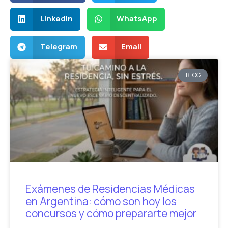
LinkedIn
WhatsApp
Telegram
Email
BLOG
Exámenes de Residencias Médicas
en Argentina: cómo son hoy los
concursos y cómo prepararte mejor