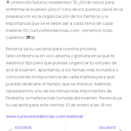
🌟 ¡Atención futuros residentes! 🚀 ¿Están listos para
enfrentar el examen único? Uno de los puntos clave en la
preparación es la organización de los tiempos y la
importancia que se le debe dar a cada tema de cada
materia. En CursosResidencias.com, ¡tenemos todo
cubierto! 🎓📖
Reservá ya tu vacante para nuestra próxima
teleconferencia en vivo abierta y gratuita en la que te
daremos tips para que puedas organizar tu estudio de
acá al examen, apuntando a los temas más tomados y
conociendo la importancia de cada materia para que
puedas dedicarle el tiempo que se merece. Además,
repasaremos uno de los temas más importantes de
Pediatría, la materia más tomada del examen. Reservá ya
tu vacante para este viernes 10 de enero a las 18 hs!
www.cursosresidencias.com/webinar
Ant
Sig
ANTERIOR
SIGUIENTE