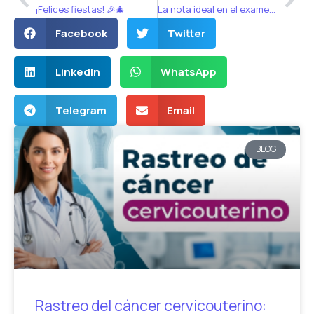
¡Felices fiestas! 🎉🎄
La nota ideal en el examen de residencias 🎯
Facebook
Twitter
LinkedIn
WhatsApp
Telegram
Email
BLOG
Rastreo del cáncer cervicouterino: