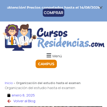
Ir
¡Atención!
Precios congelados hasta el 14/08/2026
al
COMPRAR
contenido
Menú
CAMPUS
Inicio
»
Organización del estudio hasta el examen
Organización del estudio hasta el examen
enero 8, 2025
Volver al Blog