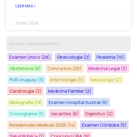
LEER MÁS »
22 abril, 2026
Examen Único
(28)
Ginecología
(2)
Pediatría
(10)
Obstetricia
(8)
Concursos
(25)
Medicina Legal
(3)
PUR Uruguay
(3)
Infectología
(5)
Neurología
(2)
Cardiología
(3)
Medicina Familiar
(2)
Bibliografía
(13)
Examen Hospital Austral
(6)
Cronograma
(3)
Vacantes
(8)
Digestivo
(2)
Residencias Médicas 2025
(14)
Examen Córdoba
(5)
Salud Pública
(1)
Concurso UBA
(9)