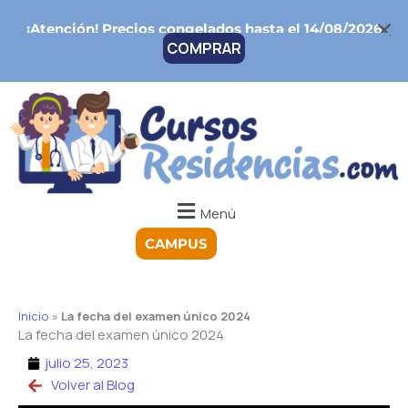
Ir
¡Atención!
Precios congelados hasta el 14/08/2026
al
COMPRAR
contenido
Menú
CAMPUS
Inicio
»
La fecha del examen único 2024
La fecha del examen único 2024
julio 25, 2023
Volver al Blog