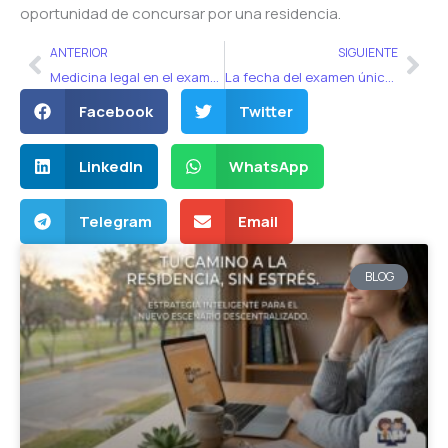
oportunidad de concursar por una residencia.
Ant
Sig
ANTERIOR
SIGUIENTE
Medicina legal en el examen de residencias
La fecha del examen único 2024
Facebook
Twitter
LinkedIn
WhatsApp
Telegram
Email
BLOG