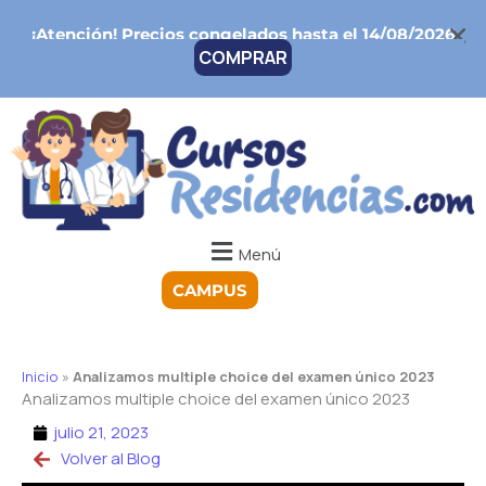
Ir
¡Atención!
Precios congelados hasta el 14/08/2026
al
COMPRAR
contenido
Menú
CAMPUS
Inicio
»
Analizamos multiple choice del examen único 2023
Analizamos multiple choice del examen único 2023
julio 21, 2023
Volver al Blog