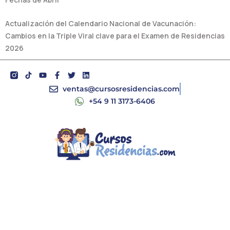
Actualización del Calendario Nacional de Vacunación:
Cambios en la Triple Viral clave para el Examen de Residencias
2026
Y
F
T
L
o
a
w
i
u
c
i
n
ventas@cursosresidencias.com
t
e
t
k
+54 9 11 3173-6406
u
b
t
e
b
o
e
d
e
o
r
i
k
n
-
f